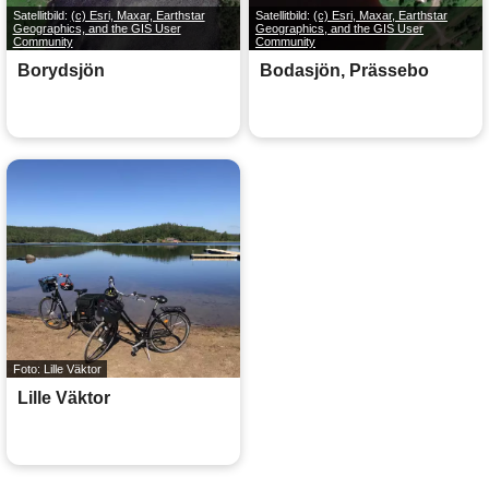
Satellitbild:
(c) Esri, Maxar, Earthstar
Satellitbild:
(c) Esri, Maxar, Earthstar
Geographics, and the GIS User
Geographics, and the GIS User
Community
Community
Borydsjön
Bodasjön, Prässebo
Foto: Lille Väktor
Lille Väktor