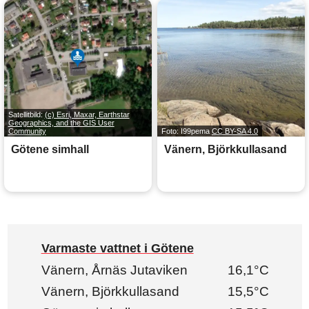
Satellitbild:
(c) Esri, Maxar, Earthstar
Geographics, and the GIS User
Community
Foto: I99pema
CC BY-SA 4.0
Götene simhall
Vänern, Björkkullasand
Varmaste vattnet i Götene
Vänern, Årnäs Jutaviken
16,1°C
Vänern, Björkkullasand
15,5°C