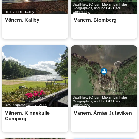
Satellitbild:
(c) Esri, Maxar, Earthstar
Geographics, and the GIS User
Foto: Vänern, Källby
Community
Vänern, Källby
Vänern, Blomberg
Satellitbild:
(c) Esri, Maxar, Earthstar
Geographics, and the GIS User
Foto: I99pema
CC BY-SA 4.0
Community
Vänern, Kinnekulle
Vänern, Årnäs Jutaviken
Camping