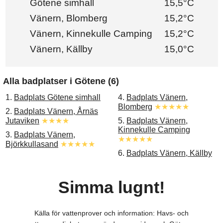
Götene simhall
15,5°C
Vänern, Blomberg
15,2°C
Vänern, Kinnekulle Camping
15,2°C
Vänern, Källby
15,0°C
Alla badplatser i Götene (6)
1.
Badplats Götene simhall
4.
Badplats Vänern,
Blomberg
★★★★★
2.
Badplats Vänern, Årnäs
Jutaviken
★★★★
5.
Badplats Vänern,
Kinnekulle Camping
3.
Badplats Vänern,
★★★★★
Björkkullasand
★★★★★
6.
Badplats Vänern, Källby
Simma lugnt!
Källa för vattenprover och information: Havs- och