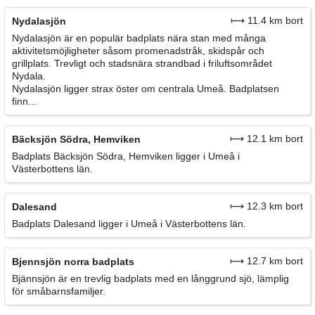
⟼ 11.4 km bort
Nydalasjön
Nydalasjön är en populär badplats nära stan med många
aktivitetsmöjligheter såsom promenadstråk, skidspår och
grillplats. Trevligt och stadsnära strandbad i friluftsområdet
Nydala.
Nydalasjön ligger strax öster om centrala Umeå. Badplatsen
finn...
⟼ 12.1 km bort
Bäcksjön Södra, Hemviken
Badplats Bäcksjön Södra, Hemviken ligger i Umeå i
Västerbottens län.
⟼ 12.3 km bort
Dalesand
Badplats Dalesand ligger i Umeå i Västerbottens län.
⟼ 12.7 km bort
Bjennsjön norra badplats
Bjännsjön är en trevlig badplats med en långgrund sjö, lämplig
för småbarnsfamiljer.