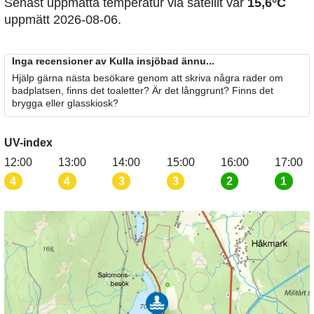
Senast uppmätta temperatur via satellit var
15,6°C
uppmätt 2026-08-06.
Inga recensioner av Kulla insjöbad ännu...
Hjälp gärna nästa besökare genom att skriva några rader om
badplatsen, finns det toaletter? Är det långgrunt? Finns det
brygga eller glasskiosk?
UV-index
12:00
13:00
14:00
15:00
16:00
17:00
4
4
3
3
2
1