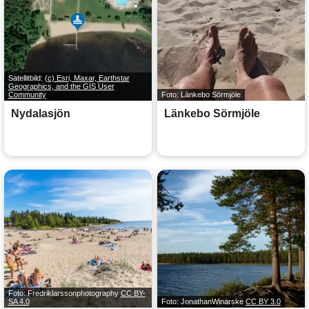
Satellitbild:
(c) Esri, Maxar, Earthstar
Geographics, and the GIS User
Community
Foto: Länkebo Sörmjöle
Nydalasjön
Länkebo Sörmjöle
Foto: Fredriklarssonphotography
CC BY-
SA 4.0
Foto: JonathanWinarske
CC BY 3.0