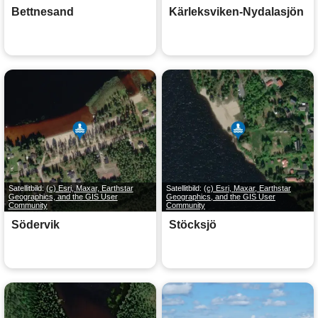
Bettnesand
Kärleksviken-Nydalasjön
Satellitbild:
(c) Esri, Maxar, Earthstar
Satellitbild:
(c) Esri, Maxar, Earthstar
Geographics, and the GIS User
Geographics, and the GIS User
Community
Community
Södervik
Stöcksjö