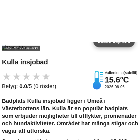
Ladda upp bild
Foto: Per_72a
@Flickr.
Kulla insjöbad
Vattentemp(satellit):
★
★
★
★
★
15.6°C
Betyg:
0.0
/5 (0 röster)
2026-08-06
Badplats Kulla insjöbad
ligger i Umeå i
Västerbottens län. Kulla är en populär badplats
som erbjuder möjligheter till utflykter, promenader
och hundaktiviteter. Området har många stigar och
vägar att utforska.