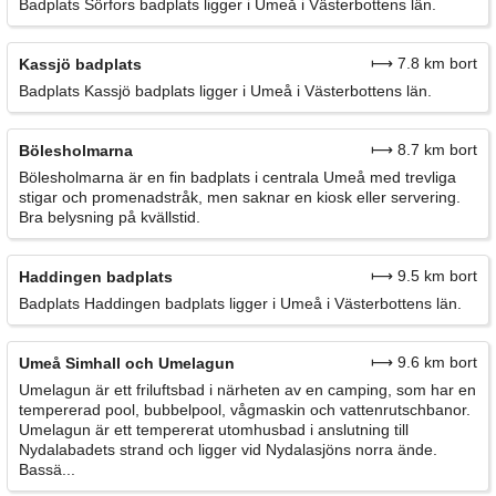
Badplats Sörfors badplats ligger i Umeå i Västerbottens län.
⟼ 7.8 km bort
Kassjö badplats
Badplats Kassjö badplats ligger i Umeå i Västerbottens län.
⟼ 8.7 km bort
Bölesholmarna
Bölesholmarna är en fin badplats i centrala Umeå med trevliga
stigar och promenadstråk, men saknar en kiosk eller servering.
Bra belysning på kvällstid.
⟼ 9.5 km bort
Haddingen badplats
Badplats Haddingen badplats ligger i Umeå i Västerbottens län.
⟼ 9.6 km bort
Umeå Simhall och Umelagun
Umelagun är ett friluftsbad i närheten av en camping, som har en
tempererad pool, bubbelpool, vågmaskin och vattenrutschbanor.
Umelagun är ett tempererat utomhusbad i anslutning till
Nydalabadets strand och ligger vid Nydalasjöns norra ände.
Bassä...