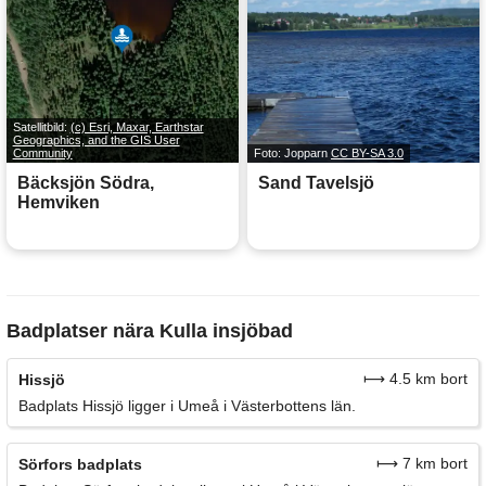
Satellitbild:
(c) Esri, Maxar, Earthstar
Geographics, and the GIS User
Community
Foto: Jopparn
CC BY-SA 3.0
Bäcksjön Södra,
Sand Tavelsjö
Hemviken
Badplatser nära Kulla insjöbad
⟼ 4.5 km bort
Hissjö
Badplats Hissjö ligger i Umeå i Västerbottens län.
⟼ 7 km bort
Sörfors badplats