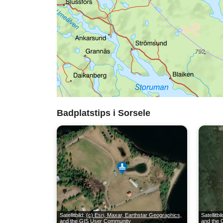
Badplatstips i Sorsele
Satellitbild:
(c) Esri, Maxar, Earthstar Geographics,
Satellitbi
and the GIS User Community
and the