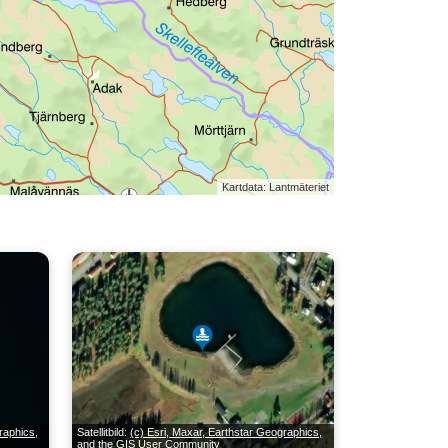
Kartdata: Lantmäteriet
raphics,
Satellitbild:
(c) Esri, Maxar, Earthstar Geographics,
and the GIS User Community