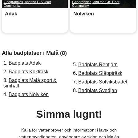
Geographics, and the GIS User
Geographics, and the GIS User
Community
Community
Adak
Nölviken
Alla badplatser i Malå (8)
1.
Badplats Adak
5.
Badplats Rentjärn
2.
Badplats Kokträsk
6.
Badplats Släppträsk
3.
Badplats Malå sport &
7.
Badplats Solviksbadet
simhall
8.
Badplats Svedjan
4.
Badplats Nölviken
Simma lugnt!
Källa för vattenprover och information: Havs- och
vattenmyndigheten, användare av sidan och Malås