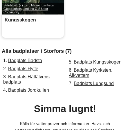
Satellitbild:
(c) Esri, Maxar, Earthstar
Geographics, and the GIS User
Community
Kungsskogen
Alla badplatser i Storfors (7)
1.
Badplats Badsta
5.
Badplats Kungsskogen
2.
Badplats Hytte
6.
Badplats Kyrksten,
Alkvettern
3.
Badplats Hättälvens
badplats
7.
Badplats Lungsund
4.
Badplats Jordkullen
Simma lugnt!
Källa för vattenprover och information: Havs- och