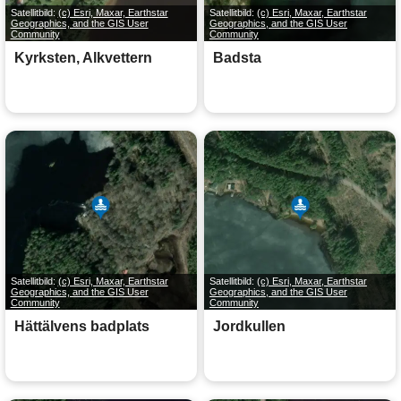
Satellitbild:
(c) Esri, Maxar, Earthstar
Satellitbild:
(c) Esri, Maxar, Earthstar
Geographics, and the GIS User
Geographics, and the GIS User
Community
Community
Kyrksten, Alkvettern
Badsta
Satellitbild:
(c) Esri, Maxar, Earthstar
Satellitbild:
(c) Esri, Maxar, Earthstar
Geographics, and the GIS User
Geographics, and the GIS User
Community
Community
Hättälvens badplats
Jordkullen