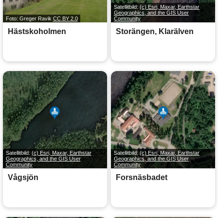
Satellitbild:
(c) Esri, Maxar, Earthstar
Geographics, and the GIS User
Foto: Greger Ravik
CC BY 2.0
Community
Hästskoholmen
Storängen, Klarälven
Satellitbild:
(c) Esri, Maxar, Earthstar
Satellitbild:
(c) Esri, Maxar, Earthstar
Geographics, and the GIS User
Geographics, and the GIS User
Community
Community
Vågsjön
Forsnäsbadet