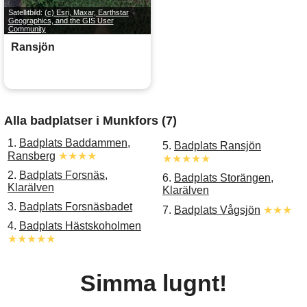
Satellitbild:
(c) Esri, Maxar, Earthstar
Geographics, and the GIS User
Community
Ransjön
Alla badplatser i Munkfors (7)
1.
Badplats Baddammen,
5.
Badplats Ransjön
Ransberg
★★★★
★★★★★
2.
Badplats Forsnäs,
6.
Badplats Storängen,
Klarälven
Klarälven
3.
Badplats Forsnäsbadet
7.
Badplats Vågsjön
★★★
4.
Badplats Hästskoholmen
★★★★★
Simma lugnt!