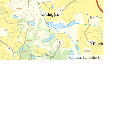
Kartdata: Lantmäteriet