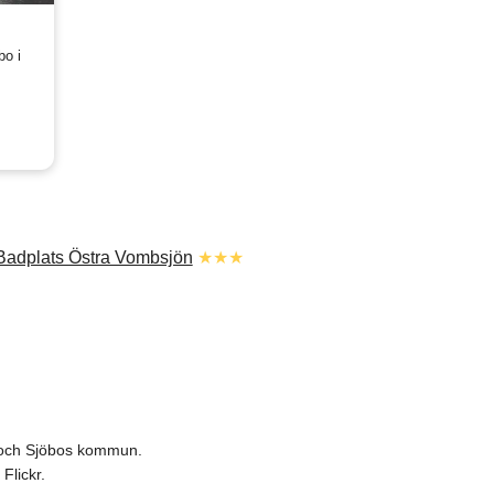
bo i
Badplats Östra Vombsjön
★★★
n och Sjöbos kommun.
Flickr.