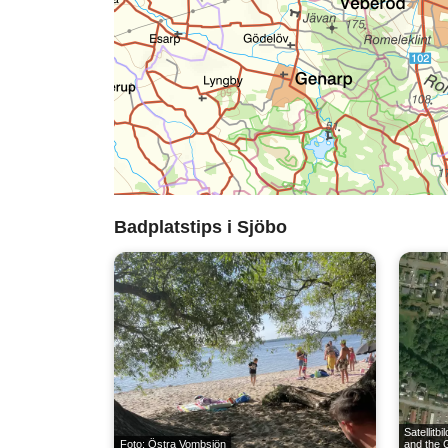
Badplatstips i Sjöbo
Satellitbi
Foto: Östra Vombsjön
and the