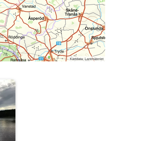
Kartdata: Lantmäteriet