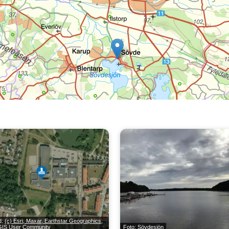
ld:
(c) Esri, Maxar, Earthstar Geographics,
 GIS User Community
Foto: Sövdesjön