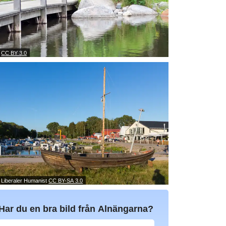
:
CC BY 3.0
 Liberaler Humanist
CC BY-SA 3.0
Har du en bra bild från Alnängarna?