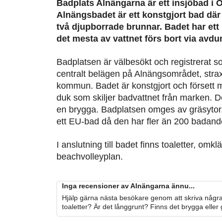
Badplats Alnängarna är ett insjöbad i Ö
Alnängsbadet är ett konstgjort bad där r
två djupborrade brunnar. Badet har ett 
det mesta av vattnet förs bort via avdu
Badplatsen är välbesökt och registrerat 
centralt belägen på Alnängsområdet, strax
kommun. Badet är konstgjort och försett 
duk som skiljer badvattnet från marken. D
en brygga. Badplatsen omges av gräsytor
ett EU-bad då den har fler än 200 badand
I anslutning till badet finns toaletter, om
beachvolleyplan.
Inga recensioner av Alnängarna ännu...
Hjälp gärna nästa besökare genom att skriva några
toaletter? Är det långgrunt? Finns det brygga eller