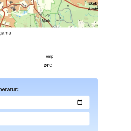
ngarna
Temp
24°C
peratur: