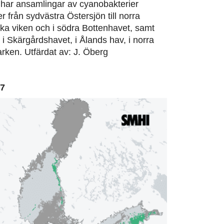
har ansamlingar av cyanobakterier
er från sydvästra Östersjön till norra
ska viken och i södra Bottenhavet, samt
, i Skärgårdshavet, i Ålands hav, i norra
rken. Utfärdat av: J. Öberg
07