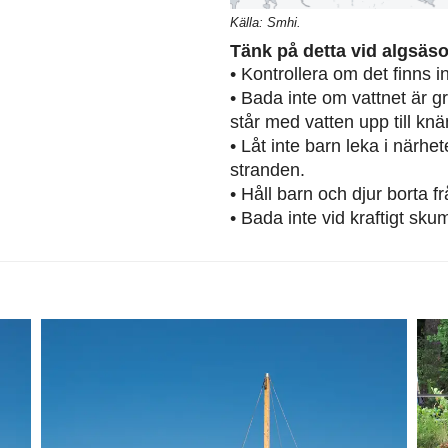
Källa: Smhi.
Tänk på detta vid algsäs
• Kontrollera om det finns 
• Bada inte om vattnet är g
står med vatten upp till knä
• Låt inte barn leka i närh
stranden.
• Håll barn och djur borta 
• Bada inte vid kraftigt sku