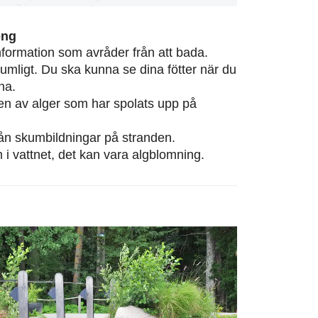
ong
information som avråder från att bada.
rumligt. Du ska kunna se dina fötter när du
na.
eten av alger som har spolats upp på
från skumbildningar på stranden.
m i vattnet, det kan vara algblomning.