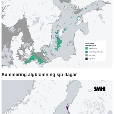
Summering algblomning sju dagar