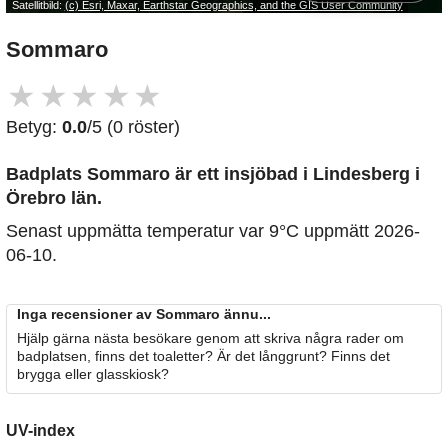
Satellitbild:
(c) Esri, Maxar, Earthstar Geographics, and the GIS User Community
Sommaro
★
★
★
★
★
Betyg:
0.0
/5 (0 röster)
Badplats Sommaro är ett insjöbad i Lindesberg i
Örebro län.
Senast uppmätta temperatur var 9°C uppmätt 2026-
06-10.
Inga recensioner av Sommaro ännu...
Hjälp gärna nästa besökare genom att skriva några rader om
badplatsen, finns det toaletter? Är det långgrunt? Finns det
brygga eller glasskiosk?
UV-index