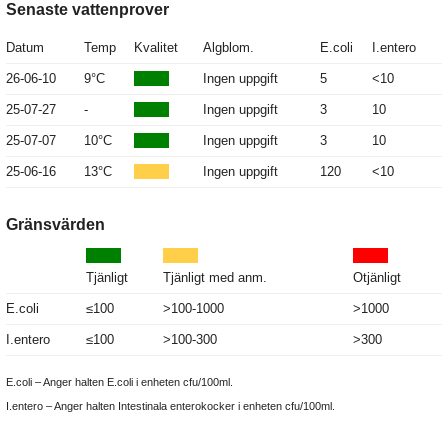
Senaste vattenprover
Datum
Temp
Kvalitet
Algblom.
E.coli
I.entero
26-06-10
9°C
Ingen uppgift
5
<10
25-07-27
-
Ingen uppgift
3
10
25-07-07
10°C
Ingen uppgift
3
10
25-06-16
13°C
Ingen uppgift
120
<10
Gränsvärden
Tjänligt
Tjänligt med anm.
Otjänligt
E.coli
≤100
>100-1000
>1000
I.entero
≤100
>100-300
>300
E.coli – Anger halten E.coli i enheten cfu/100ml.
I.entero – Anger halten Intestinala enterokocker i enheten cfu/100ml.