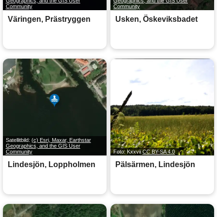
Geographics, and the GIS User
Geographics, and the GIS User
Community
Community
Väringen, Prästryggen
Usken, Öskeviksbadet
Satellitbild:
(c) Esri, Maxar, Earthstar
Geographics, and the GIS User
Community
Foto: Kxxvii
CC BY-SA 4.0
Lindesjön, Loppholmen
Pälsärmen, Lindesjön