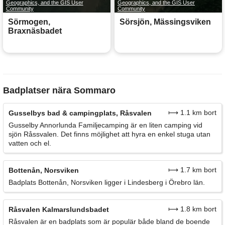
Geographics, and the GIS User
Geographics, and the GIS User
Community
Community
Sörmogen,
Sörsjön, Mässingsviken
Braxnäsbadet
Badplatser nära Sommaro
⟼ 1.1 km bort
Gusselbys bad & campingplats, Råsvalen
Gusselby Annorlunda Familjecamping är en liten camping vid
sjön Råssvalen. Det finns möjlighet att hyra en enkel stuga utan
vatten och el.
⟼ 1.7 km bort
Bottenån, Norsviken
Badplats Bottenån, Norsviken ligger i Lindesberg i Örebro län.
⟼ 1.8 km bort
Råsvalen Kalmarslundsbadet
Råsvalen är en badplats som är populär både bland de boende