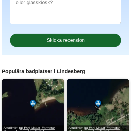
Populära badplatser i Lindesberg
Satellitbild:
(c) Esri, Maxar, Earthstar
Satellitbild:
(c) Esri, Maxar, Earthstar