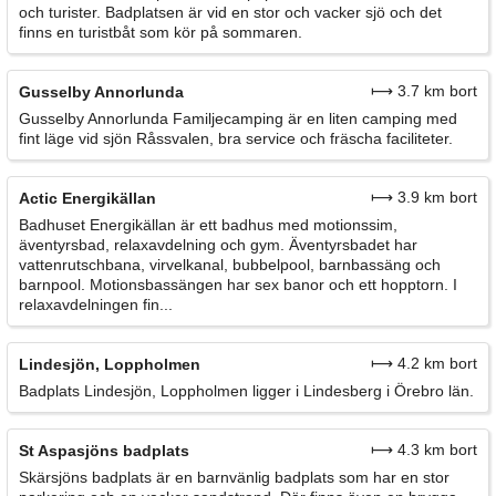
och turister. Badplatsen är vid en stor och vacker sjö och det
finns en turistbåt som kör på sommaren.
⟼ 3.7 km bort
Gusselby Annorlunda
Gusselby Annorlunda Familjecamping är en liten camping med
fint läge vid sjön Råssvalen, bra service och fräscha faciliteter.
⟼ 3.9 km bort
Actic Energikällan
Badhuset Energikällan är ett badhus med motionssim,
äventyrsbad, relaxavdelning och gym. Äventyrsbadet har
vattenrutschbana, virvelkanal, bubbelpool, barnbassäng och
barnpool. Motionsbassängen har sex banor och ett hopptorn. I
relaxavdelningen fin...
⟼ 4.2 km bort
Lindesjön, Loppholmen
Badplats Lindesjön, Loppholmen ligger i Lindesberg i Örebro län.
⟼ 4.3 km bort
St Aspasjöns badplats
Skärsjöns badplats är en barnvänlig badplats som har en stor