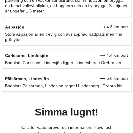
parkering och en vacker sandstrand. Där finns även en brygga,
en beachvolleybollplan, ett hopptorn och en flytbrygga. Siktdjupet
är ungefär 1,5 meter.
⟼ 4.3 km bort
Aspasjön
Stora Aspasjön är en trevlig och avslappnad badplats med fina
grönytor.
⟼ 4.4 km bort
Carlssons, Lindesjön
Badplats Carlssons, Lindesjön ligger i Lindesberg i Örebro län.
⟼ 5.6 km bort
Pälsärmen, Lindesjön
Badplats Pälsärmen, Lindesjön ligger i Lindesberg i Örebro län.
Simma lugnt!
Källa för vattenprover och information: Havs- och