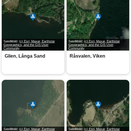
Satellitbild:
(c) Esri, Maxar, Earthstar
Satellitbild:
(c) Esri, Maxar, Earthstar
Geographics, and the GIS User
Geographics, and the GIS User
Community
Community
Glien, Långa Sand
Råsvalen, Viken
Satellitbild:
(c) Esri, Maxar, Earthstar
Satellitbild:
(c) Esri, Maxar, Earthstar