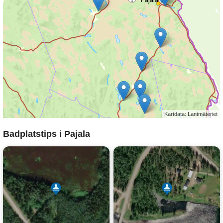
Kartdata: Lantmäteriet
Badplatstips i Pajala