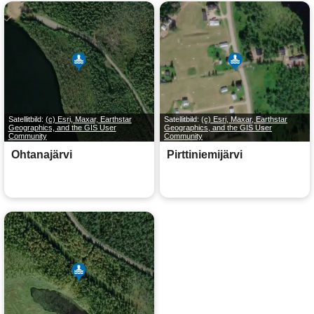
Satellitbild:
(c) Esri, Maxar, Earthstar
Satellitbild:
(c) Esri, Maxar, Earthstar
Geographics, and the GIS User
Geographics, and the GIS User
Community
Community
Ohtanajärvi
Pirttiniemijärvi