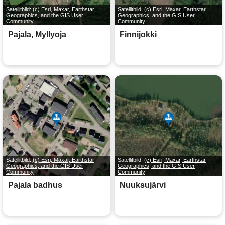
Satellitbild:
(c) Esri, Maxar, Earthstar
Satellitbild:
(c) Esri, Maxar, Earthstar
Geographics, and the GIS User
Geographics, and the GIS User
Community
Community
Pajala, Myllyoja
Finnijokki
Satellitbild:
(c) Esri, Maxar, Earthstar
Satellitbild:
(c) Esri, Maxar, Earthstar
Geographics, and the GIS User
Geographics, and the GIS User
Community
Community
Pajala badhus
Nuuksujärvi