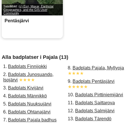
Satellitbild:
(c) Esri, Maxar, Earthstar
Geographics, and the GIS User
Community
Pentäsjärvi
Alla badplatser i Pajala (13)
1.
Badplats Finnijokki
8.
Badplats Pajala, Myllyoja
★★★★
2.
Badplats Junosuando,
Isojärvi
★★★★
9.
Badplats Pentäsjärvi
★★★★★
3.
Badplats Kivijärvi
10.
Badplats Pirttiniemijärvi
4.
Badplats Männikkö
11.
Badplats Saittarova
5.
Badplats Nuuksujärvi
12.
Badplats Salmijärvi
6.
Badplats Ohtanajärvi
13.
Badplats Tärendö
7.
Badplats Pajala badhus