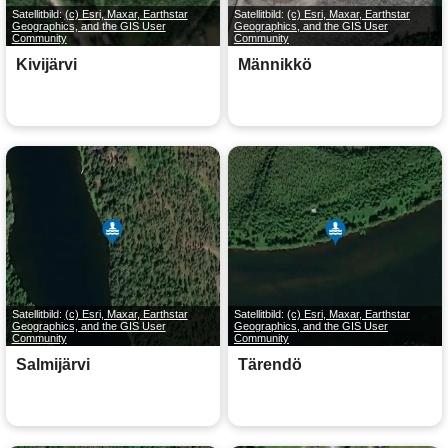
Satellitbild:
(c) Esri, Maxar, Earthstar
Satellitbild:
(c) Esri, Maxar, Earthstar
Geographics, and the GIS User
Geographics, and the GIS User
Community
Community
Kivijärvi
Männikkö
Satellitbild:
(c) Esri, Maxar, Earthstar
Satellitbild:
(c) Esri, Maxar, Earthstar
Geographics, and the GIS User
Geographics, and the GIS User
Community
Community
Salmijärvi
Tärendö