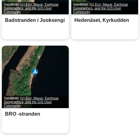
Satellitbild:
(c) Esri, Maxar, Earthstar
Satellitbild:
(c) Esri, Maxar, Earthstar
Geographics, and the GIS User
Geographics, and the GIS User
Community
Community
Badstranden i Juoksengi
Hedenäset, Kyrkudden
Satellitbild:
(c) Esri, Maxar, Earthstar
Geographics, and the GIS User
Community
BRO -stranden