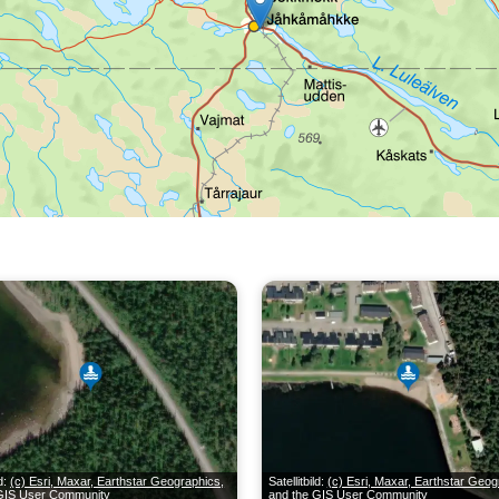
ld:
(c) Esri, Maxar, Earthstar Geographics,
Satellitbild:
(c) Esri, Maxar, Earthstar Geog
 GIS User Community
and the GIS User Community