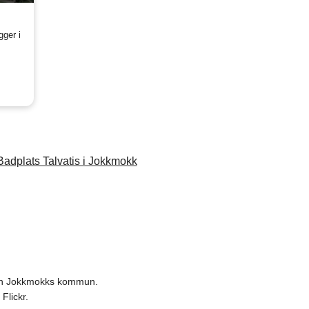
gger i
Badplats Talvatis i Jokkmokk
 och Jokkmokks kommun.
Flickr.