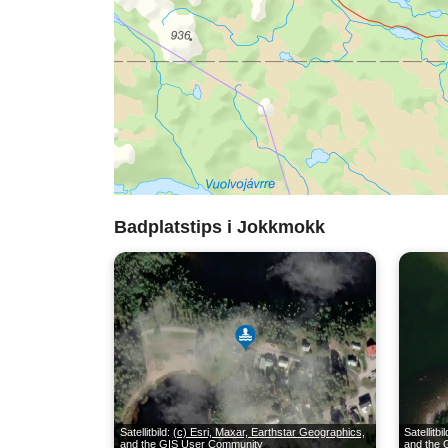
Badplatstips i Jokkmokk
Satellitbild:
(c) Esri, Maxar, Earthstar Geographics,
Satellitbi
and the GIS User Community
and the