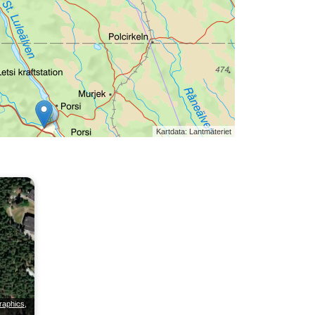
Kartdata: Lantmäteriet
raphics,