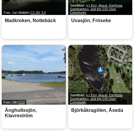
Satellitbild:
(c) Esri, Maxar, Earthstar
Geographics, and the GIS User
Foto: Jan Walldén
CC BY 3.0
Community
Madkroken, Nottebäck
Uvasjön, Fröseke
Satellitbild:
(c) Esri, Maxar, Earthstar
Geographics, and the GIS User
Foto: Ulkl
CC0
Community
Änghultssjön,
Björkåkragölen, Åseda
Klavreström