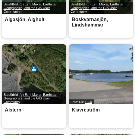
Satellitbild:
(c) Esri, Maxar, Earthstar
Satellitbild:
(c) Esri, Maxar, Earthstar
Geographics, and the GIS User
Geographics, and the GIS User
Community
Community
Älgasjön, Älghult
Boskvarnasjön,
Lindshammar
Satellitbild:
(c) Esri, Maxar, Earthstar
Geographics, and the GIS User
Community
Foto: Ulkl
CC0
Alstern
Klavreström