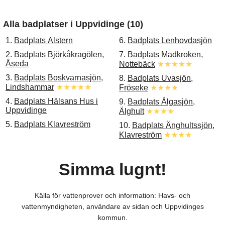
Alla badplatser i Uppvidinge (10)
1.
Badplats Alstern
6.
Badplats Lenhovdasjön
2.
Badplats Björkåkragölen,
7.
Badplats Madkroken,
Åseda
Nottebäck
★★★★★
3.
Badplats Boskvarnasjön,
8.
Badplats Uvasjön,
Lindshammar
★★★★★
Fröseke
★★★★
4.
Badplats Hälsans Hus i
9.
Badplats Älgasjön,
Uppvidinge
Älghult
★★★★
5.
Badplats Klavreström
10.
Badplats Änghultssjön,
Klavreström
★★★★
Simma lugnt!
Källa för vattenprover och information: Havs- och
vattenmyndigheten, användare av sidan och Uppvidinges
kommun.