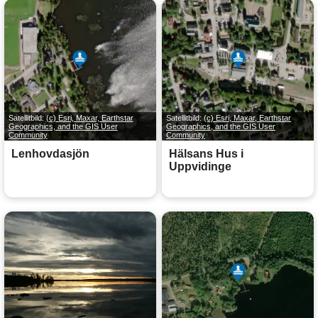
Satellitbild:
(c) Esri, Maxar, Earthstar
Satellitbild:
(c) Esri, Maxar, Earthstar
Geographics, and the GIS User
Geographics, and the GIS User
Community
Community
Lenhovdasjön
Hälsans Hus i
Uppvidinge