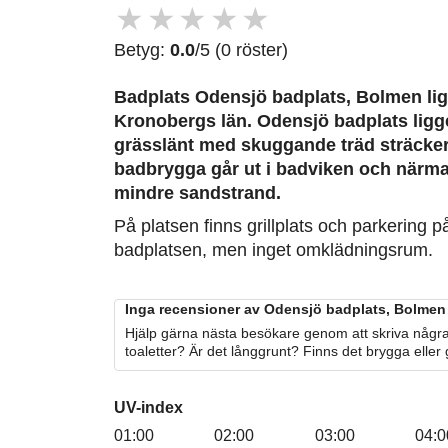
★
★
★
★
★
Betyg:
0.0
/5 (0 röster)
Badplats Odensjö badplats, Bolmen
lig
Kronobergs län. Odensjö badplats ligge
grässlänt med skuggande träd sträcker 
badbrygga går ut i badviken och närma
mindre sandstrand.
På platsen finns grillplats och parkering p
badplatsen, men inget omklädningsrum.
Inga recensioner av Odensjö badplats, Bolmen 
Hjälp gärna nästa besökare genom att skriva några
toaletter? Är det långgrunt? Finns det brygga eller
UV-index
01:00
02:00
03:00
04:0