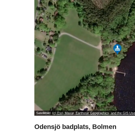
Satellitbild:
(c) Esri, Maxar, Earthstar Geographics, and the GIS U
Odensjö badplats, Bolmen