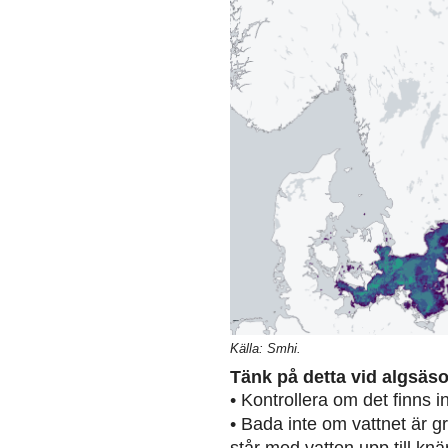
Källa: Smhi.
Tänk på detta vid algsäs
• Kontrollera om det finns 
• Bada inte om vattnet är g
står med vatten upp till knä