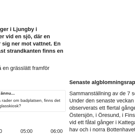
ger i Ljungby i
r vid en sjö, där en
sig ner mot vattnet. En
st strandkanten finns en
å en grässlätt framför
Senaste algblomningsrap
Sammanställning av de 7 s
ännu...
Under den senaste veckan 
 rader om badplatsen, finns det
 glasskiosk?
observerats ett flertal gång
Östersjön, i Öresund, i Fin
vid ett fåtal gånger i Katteg
hav och i norra Bottenhavet
0
05:00
06:00