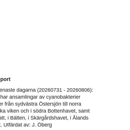
port
enaste dagarna (20260731 - 20260806):
har ansamlingar av cyanobakterier
er från sydvästra Östersjön till norra
ska viken och i södra Bottenhavet, samt
att, i Bälten, i Skärgårdshavet, i Ålands
. Utfärdat av: J. Öberg