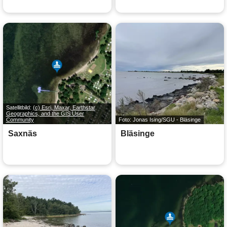
Satellitbild:
(c) Esri, Maxar, Earthstar
Geographics, and the GIS User
Community
Foto: Jonas Ising/SGU - Bläsinge
Saxnäs
Bläsinge