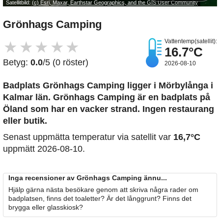
Satellitbild:
(c) Esri, Maxar, Earthstar Geographics, and the GIS User Community
Grönhags Camping
Vattentemp(satellit):
★
★
★
★
★
16.7°C
Betyg:
0.0
/5 (0 röster)
2026-08-10
Badplats Grönhags Camping
ligger i Mörbylånga i
Kalmar län. Grönhags Camping är en badplats på
Öland som har en vacker strand. Ingen restaurang
eller butik.
Senast uppmätta temperatur via satellit var
16,7°C
uppmätt 2026-08-10.
Inga recensioner av Grönhags Camping ännu...
Hjälp gärna nästa besökare genom att skriva några rader om
badplatsen, finns det toaletter? Är det långgrunt? Finns det
brygga eller glasskiosk?