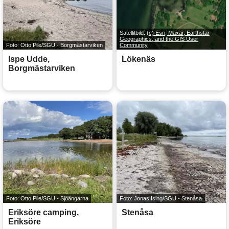
Satellitbild:
(c) Esri, Maxar, Earthstar
Geographics, and the GIS User
Foto: Otto Pile/SGU - Borgmästarviken
Community
Ispe Udde,
Lökenäs
Borgmästarviken
Foto: Otto Pile/SGU - Sjöängarna
Foto: Jonas Ising/SGU - Stenåsa
Eriksöre camping,
Stenåsa
Eriksöre