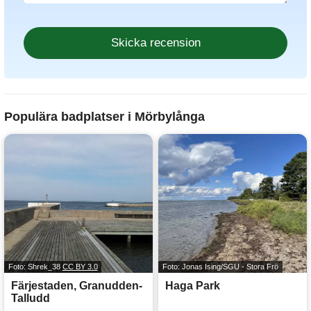
Populära badplatser i Mörbylånga
Foto: Shrek_38
CC BY 3.0
Foto: Jonas Ising/SGU - Stora Frö
Färjestaden, Granudden-
Haga Park
Talludd